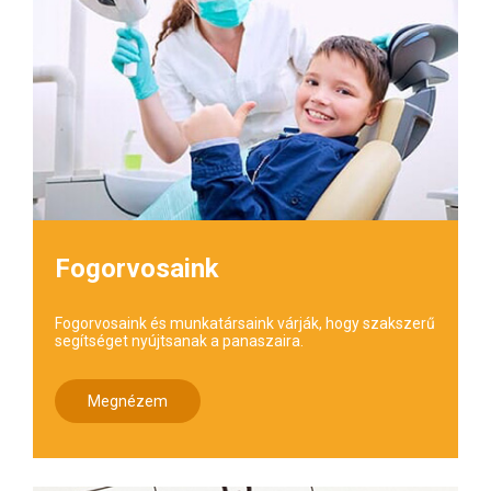
Fogorvosaink
Fogorvosaink és munkatársaink várják, hogy szakszerű
segítséget nyújtsanak a panaszaira.
Megnézem