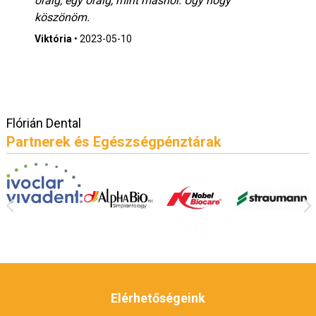
óráig, egy óráig, mint máshol. Úgy hogy
köszönöm.
Viktória
•
2023-05-10
Flórián Dental
Partnerek és Egészségpénztárak
Elérhetőségeink