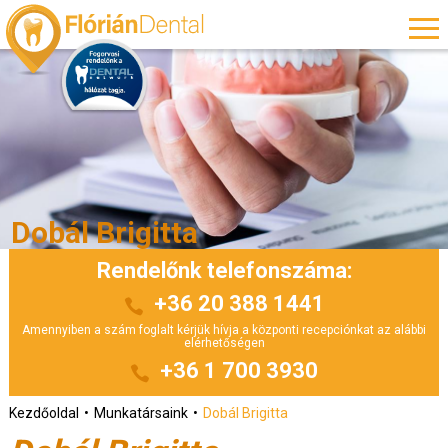
Dobál Brigitta
Rendelőnk telefonszáma:
+36 20 388 1441
Amennyiben a szám foglalt kérjük hívja a központi recepciónkat az alábbi
elérhetőségen
+36 1 700 3930
Kezdőoldal
Munkatársaink
Dobál Brigitta