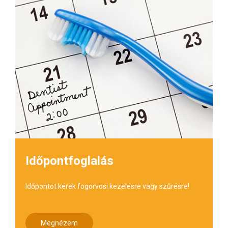
Időpontfoglalás
Időpontot kérek fogorvosi kezelésre vagy szűrésre!
Megnézem