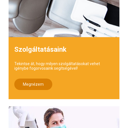
Szolgáltatásaink
Tekintse át, hogy milyen szolgáltatásokat vehet
igénybe fogorvosaink segítségével!
Megnézem