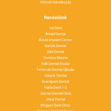
Hírlevél feliratkozás
Rendelőink
1st Dent
Árkád Dental
Árkád Implant Center
Bartók Dental
Déli Dental
Dentors Marina
Falk Dental Studio
Fehérvári Dental Újbuda
Gáspár Dental
Grandpark Dental
Haifa Dent 1-2
Jazmin Dental Clinic
Jókai Dental
Megyeri Dent Clinic