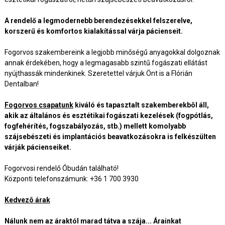
A rendelő a legmodernebb berendezésekkel felszerelve,
korszerű és komfortos kialakítással várja pácienseit.
Fogorvos szakembereink a legjobb minőségű anyagokkal dolgoznak
annak érdekében, hogy a legmagasabb szintű fogászati ellátást
nyújthassák mindenkinek. Szeretettel várjuk Önt is a Flórián
Dentalban!
Fogorvos csapatunk
kiváló és tapasztalt szakemberekbôl áll,
akik az általános és esztétikai fogászati kezelések (fogpótlás,
fogfehérítés, fogszabályozás, stb.) mellett komolyabb
szájsebészeti és implantációs beavatkozásokra is felkészülten
várják pácienseiket.
Fogorvosi rendelő Óbudán található!
Központi telefonszámunk: +36 1 700 3930
Kedvezô árak
Nálunk nem az áraktól marad tátva a szája... Árainkat