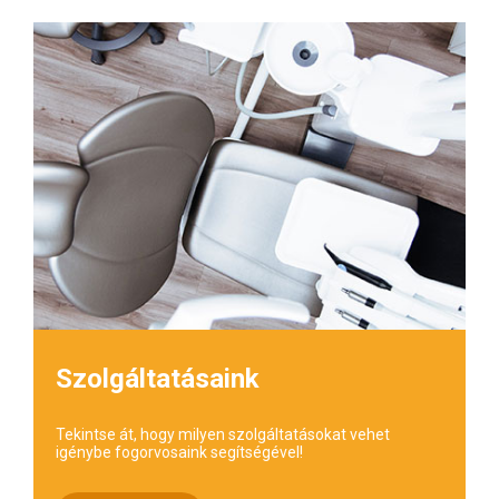
Szolgáltatásaink
Tekintse át, hogy milyen szolgáltatásokat vehet
igénybe fogorvosaink segítségével!