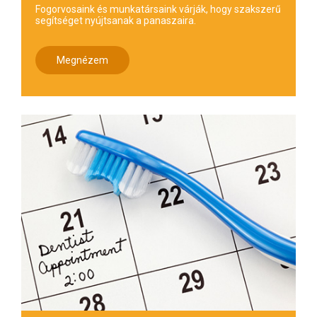
Fogorvosaink és munkatársaink várják, hogy szakszerű
segítséget nyújtsanak a panaszaira.
Megnézem