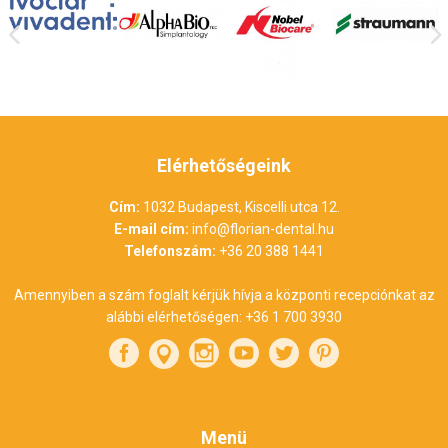
Elérhetőségeink
Cím:
1032 Budapest, Kiscelli utca 12.
E-mail cím:
info@florian-dental.hu
Telefonszám:
+36 20 388 1441
Amennyiben a szám foglalt kérjük hívja a központi recepciónkat az
alábbi elérhetőségen:
+36 1 700 3930
Menü