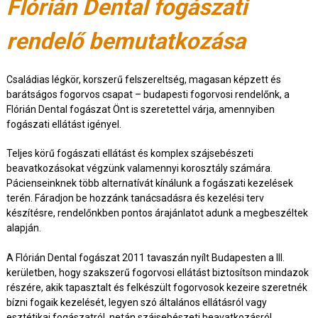
Flórián Dental fogászati
rendelő bemutatkozása
Családias légkör, korszerű felszereltség, magasan képzett és
barátságos fogorvos csapat – budapesti fogorvosi rendelőnk, a
Flórián Dental fogászat Önt is szeretettel várja, amennyiben
fogászati ellátást igényel.
Teljes körű fogászati ellátást és komplex szájsebészeti
beavatkozásokat végzünk valamennyi korosztály számára.
Pácienseinknek több alternatívát kínálunk a fogászati kezelések
terén. Fáradjon be hozzánk tanácsadásra és kezelési terv
készítésre, rendelőnkben pontos árajánlatot adunk a megbeszéltek
alapján.
A Flórián Dental fogászat 2011 tavaszán nyílt Budapesten a III.
kerületben, hogy szakszerű fogorvosi ellátást biztosítson mindazok
részére, akik tapasztalt és felkészült fogorvosok kezeire szeretnék
bízni fogaik kezelését, legyen szó általános ellátásról vagy
esztétikai fogászatról, netán szájsebészeti beavatkozásról.