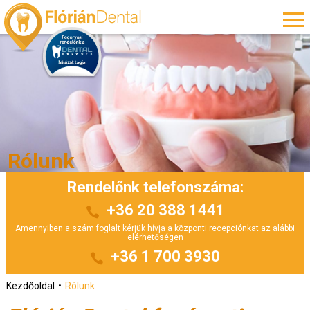
Rólunk
Rendelőnk telefonszáma:
+36 20 388 1441
Amennyiben a szám foglalt kérjük hívja a központi recepciónkat az alábbi
elérhetőségen
+36 1 700 3930
Kezdőoldal
Rólunk