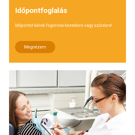
Időpontfoglalás
Időpontot kérek fogorvosi kezelésre vagy szűrésre!
Megnézem