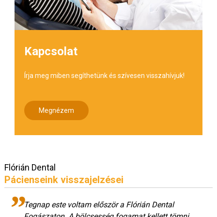
Kapcsolat
Írja meg miben segíthetünk és szívesen visszahívjuk!
Megnézem
Flórián Dental
Pácienseink visszajelzései
Tegnap este voltam először a Flórián Dental
Fogászaton. A bölcsesség fogamat kellett tömni.