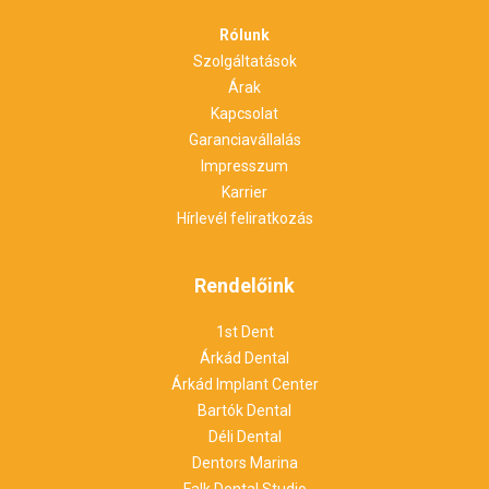
Rólunk
Szolgáltatások
Árak
Kapcsolat
Garanciavállalás
Impresszum
Karrier
Hírlevél feliratkozás
Rendelőink
1st Dent
Árkád Dental
Árkád Implant Center
Bartók Dental
Déli Dental
Dentors Marina
Falk Dental Studio