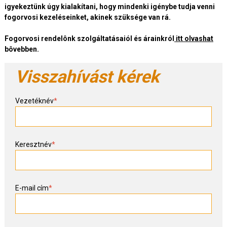
igyekeztünk úgy kialakítani, hogy mindenki igénybe tudja venni
fogorvosi kezeléseinket, akinek szüksége van rá.
Fogorvosi rendelônk szolgáltatásaiól és árainkról
itt olvashat
bôvebben.
Visszahívást kérek
Vezetéknév
*
Keresztnév
*
E-mail cím
*