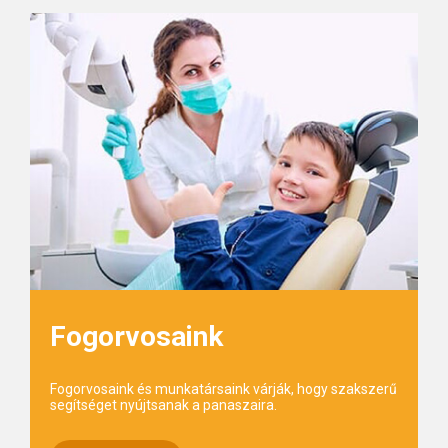
Fogorvosaink
Fogorvosaink és munkatársaink várják, hogy szakszerű
segítséget nyújtsanak a panaszaira.