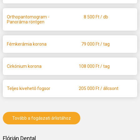
Orthopantomogram -
8 500
Ft / db
Panoráma röntgen
Fémkerámia korona
79 000
Ft / tag
Cirkónium korona
108 000
Ft / tag
Teljes kivehető fogsor
205 000
Ft / állcsont
Tovább a fogászati árlistához
Flórián Dental