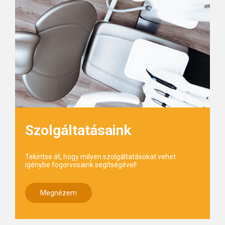
Szolgáltatásaink
Tekintse át, hogy milyen szolgáltatásokat vehet
igénybe fogorvosaink segítségével!
Megnézem