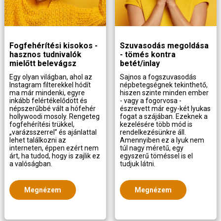
Fogfehérítési kisokos -
Szuvasodás megoldása
hasznos tudnivalók
- tömés kontra
mielőtt belevágsz
betét/inlay
Egy olyan világban, ahol az
Sajnos a fogszuvasodás
Instagram filterekkel hódít
népbetegségnek tekinthető,
ma már mindenki, egyre
hiszen szinte minden ember
inkább felértékelődött és
- vagy a fogorvosa -
népszerűbbé vált a hófehér
észrevett már egy-két lyukas
hollywoodi mosoly. Rengeteg
fogat a szájában. Ezeknek a
fogfehérítési trükkel,
kezelésére több mód is
„varázsszerrel” és ajánlattal
rendelkezésünkre áll.
lehet találkozni az
Amennyiben ez a lyuk nem
interneten, éppen ezért nem
túl nagy méretű, egy
árt, ha tudod, hogy is zajlik ez
egyszerű töméssel is el
a valóságban.
tudjuk látni.
Megnézem
Megnézem