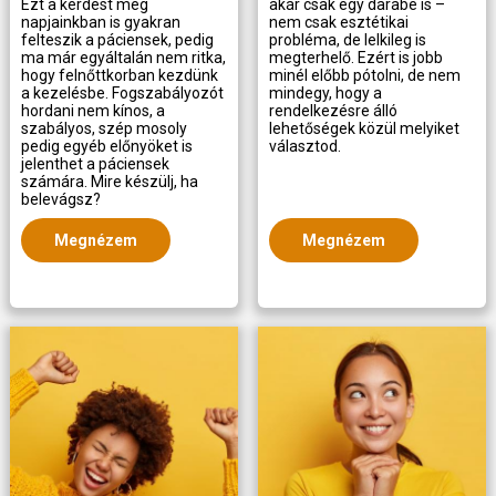
Ezt a kérdést még
akár csak egy darabé is –
napjainkban is gyakran
nem csak esztétikai
felteszik a páciensek, pedig
probléma, de lelkileg is
ma már egyáltalán nem ritka,
megterhelő. Ezért is jobb
hogy felnőttkorban kezdünk
minél előbb pótolni, de nem
a kezelésbe. Fogszabályozót
mindegy, hogy a
hordani nem kínos, a
rendelkezésre álló
szabályos, szép mosoly
lehetőségek közül melyiket
pedig egyéb előnyöket is
választod.
jelenthet a páciensek
számára. Mire készülj, ha
belevágsz?
Megnézem
Megnézem