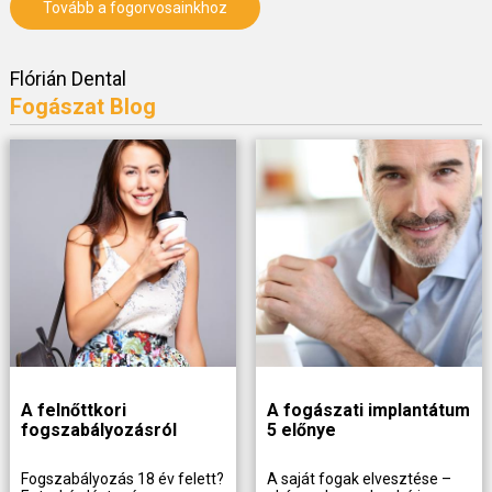
Tovább a fogorvosainkhoz
Flórián Dental
Fogászat Blog
A felnőttkori
A fogászati implantátum
fogszabályozásról
5 előnye
Fogszabályozás 18 év felett?
A saját fogak elvesztése –