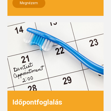
Megnézem
Időpontfoglalás