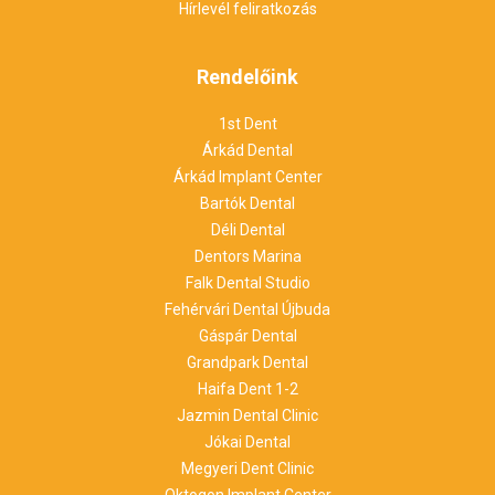
Hírlevél feliratkozás
Rendelőink
1st Dent
Árkád Dental
Árkád Implant Center
Bartók Dental
Déli Dental
Dentors Marina
Falk Dental Studio
Fehérvári Dental Újbuda
Gáspár Dental
Grandpark Dental
Haifa Dent 1-2
Jazmin Dental Clinic
Jókai Dental
Megyeri Dent Clinic
Oktogon Implant Center