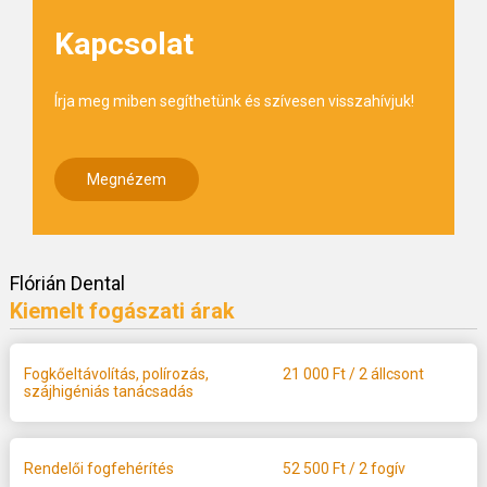
Kapcsolat
Írja meg miben segíthetünk és szívesen visszahívjuk!
Megnézem
Flórián Dental
Kiemelt fogászati árak
Fogkőeltávolítás, polírozás,
21 000
Ft / 2 állcsont
szájhigéniás tanácsadás
Rendelői fogfehérítés
52 500
Ft / 2 fogív