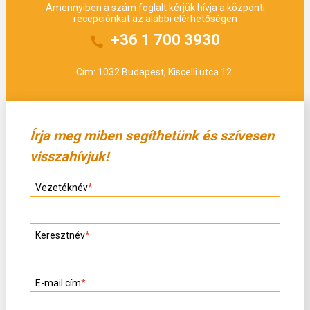
Amennyiben a szám foglalt kérjük hívja a központi
recepciónkat az alábbi elérhetőségen
+36 1 700 3930
Cím: 1032 Budapest, Kiscelli utca 12.
Írja meg miben segíthetünk és szívesen
visszahívjuk!
Vezetéknév
*
Keresztnév
*
E-mail cím
*