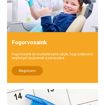
Fogorvosaink
Fogorvosaink és munkatársaink várják, hogy szakszerű
segítséget nyújtsanak a panaszaira.
Megnézem