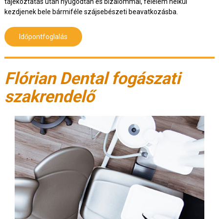
tájékoztatás után nyugodtan és bizalommal, félelem nélkül
kezdjenek bele bármiféle szájsebészeti beavatkozásba.
Időpontfoglalás
Flórian Dental fogászati
szakrendelő