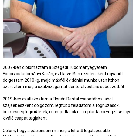
2007-ben diplomáztam a Szegedi Tudományegyetem
Fogorvostudományi Karán, ezt követően rezidensként ugyanitt
dolgoztam 2010-ig, majd másfél év dániai munka után itthon
szereztem meg a szakvizsgámat dento-alveoláris sebészetből.
2019-ben csatlakoztam a Flórián Dental csapatához, ahol
szájsebészként dolgozom, legfőbb feladatom a foghúzások,
bölcsességfogműtétek, csontpótlások és implantáció végzése egy
kiváló csapat tagjaként.
Célom, hogy a pácienseim mindig a lehető legalaposabb