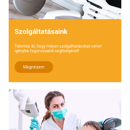
Szolgáltatásaink
Tekintse át, hogy milyen szolgáltatásokat vehet
igénybe fogorvosaink segítségével!
Megnézem