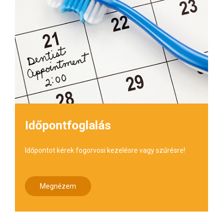
Időpontfoglalás
Időpontot kérek fogorvosi kezelésre vagy szűrésre!
Megnézem