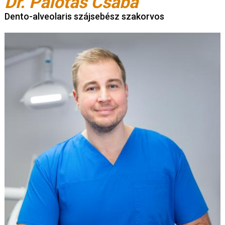
Dr. Palotás Csaba
Dento-alveolaris szájsebész szakorvos