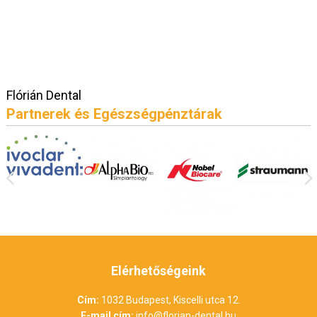
Flórián Dental
Partnerek és Egészségpénztárak
Elérhetőségeink
Cím:
1032 Budapest, Kiscelli utca 12.
E-mail cím:
info@florian-dental.hu