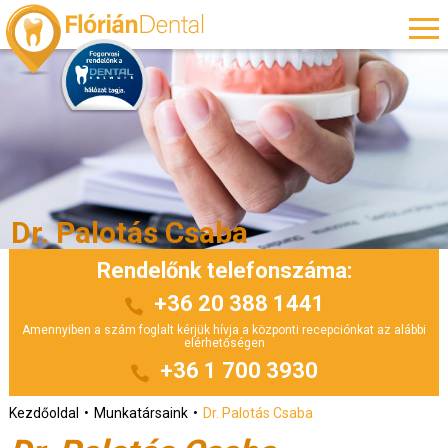
Dr. Palotás Csaba
Rendelőnk telefonszáma:
+36 20 388 1441
Amennyiben a szám foglalt kérjük hívja a központi recepciónkat az alábbi
elérhetőségen
+36 1 700 3930
Kezdőoldal
Munkatársaink
Dr. Palotás Csaba