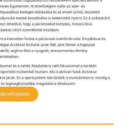
párhuzamosan fogszabályozó rezidensként specializálódom a
eis Egyetemen. Itt lehetőségem nyílik az ajak- és
hasadékos betegek ellátásába és az emelt szintű, összetett
ályozási esetek kezelésébe is betekintést nyerni. Ez a széleskörű
eszi lehetővé, hogy a pácienseket komplex, hosszú távú
sokat célzó szemlélettel kezeljem.
ra kiemelten fontos a páciensek komfortérzete. Empátiával és
lógiai érzékkel fordulok azok felé, akik félnek a fogászati
ektől, segítve őket a nyugodt, stresszmentes élmény
emtésében.
tásomat és a nehéz feladatokra való fókuszomat a korábbi
sportolói múltamból hoztam. Ma is aktívan futok és boksz
re járok. Ez a sportszellem tükröződik a munkámban is: mindig a
b és legmegbízhatóbb megoldásra törekszem.
dőpontfoglalás