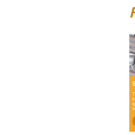
T
s
i
s