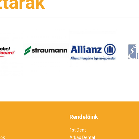
tárak
Rendelőink
1st Dent
sok
Árkád Dental