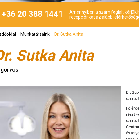
+36 20 388 1441
Amennyiben a szám foglalt kérjük h
recepciónkat az alábbi elérhetőség
zdőoldal
Munkatársaink
Dr. Sutka Anita
Dr. Sutka Anita
ogorvos
Dr. Su
szerezt
Fő érde
részt v
szerezt
Centru
és fol