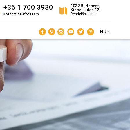
+36 1 700 3930
1032 Budapest,
Kiscelli utca 12.
Rendelőnk címe
Központi telefonszám
HU