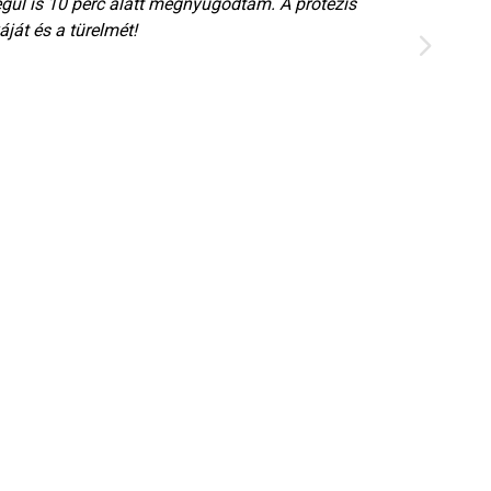
égül is 10 perc alatt megnyugodtam. A protézis
érz
ját és a türelmét!
dol
se 
ki.
Meg
Min
Dim