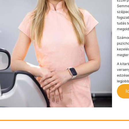
Ezzel 
Semmelw
szájpad
fogszab
tudás t
megoldá
Számom
pszicho
kezelés
megter
A kitar
verseny
edzések
legjob
I