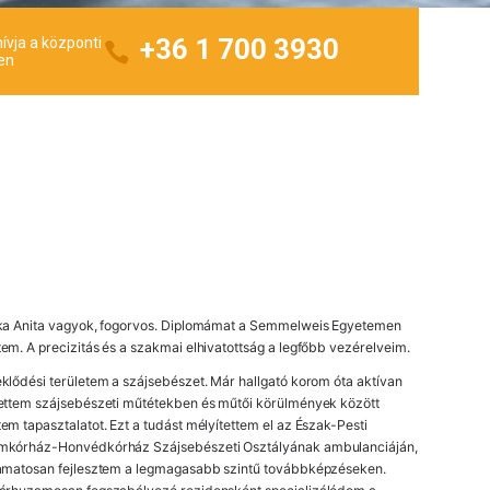
+36 1 700 3930
ívja a központi
en
tka Anita vagyok, fogorvos. Diplomámat a Semmelweis Egyetemen
em. A precizitás és a szakmai elhivatottság a legfőbb vezérelveim.
klődési területem a szájsebészet. Már hallgató korom óta aktívan
ettem szájsebészeti műtétekben és műtői körülmények között
em tapasztalatot. Ezt a tudást mélyítettem el az Észak-Pesti
mkórház-Honvédkórház Szájsebészeti Osztályának ambulanciáján,
yamatosan fejlesztem a legmagasabb szintű továbbképzéseken.