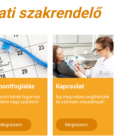
ati szakrendelő
pontfoglalás
Kapcsolat
ontot kérek fogorvosi
Írja meg miben segíthetünk
lésre vagy szűrésre!
és szívesen visszahívjuk!
Megnézem
Megnézem