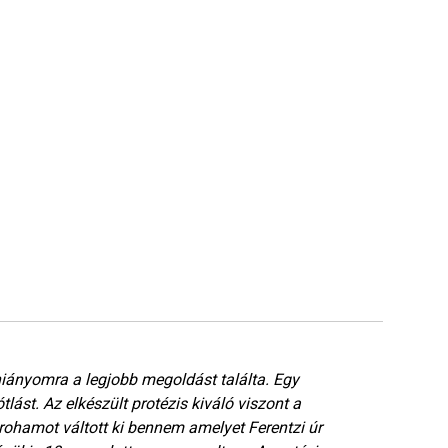
 hiányomra a legjobb megoldást találta. Egy
Teg
tlást. Az elkészült protézis kiváló viszont a
fog
ohamot váltott ki bennem amelyet Ferentzi úr
meg