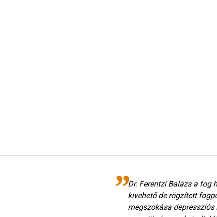
Dr. Ferentzi Balázs a fog
kivehető de rögzített fogpó
megszokása depressziós r