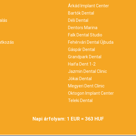
Árkád Implant Center
Bartók Dental
alás
Déli Dental
m
Dentors Marina
Falk Dental Studio
ratkozás
Fehérvári Dental Újbuda
Gáspár Dental
Grandpark Dental
Haifa Dent 1-2
Jazmin Dental Clinic
Jókai Dental
Megyeri Dent Clinic
Oktogon Implant Center
Teleki Dental
Napi árfolyam: 1 EUR = 363 HUF