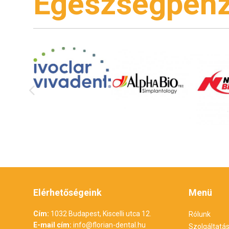
Egészségpénz
Elérhetőségeink
Menü
Cím:
1032 Budapest, Kiscelli utca 12.
Rólunk
E-mail cím:
info@florian-dental.hu
Szolgáltatá