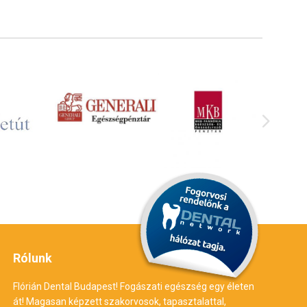
Rólunk
Flórián Dental Budapest! Fogászati egészség egy életen
át! Magasan képzett szakorvosok, tapasztalattal,