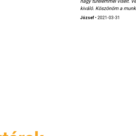
nagy türelemmel viselt. V
kiváló. Köszönöm a munká
József
•
2021-03-31