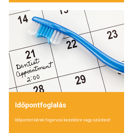
Időpontfoglalás
Időpontot kérek fogorvosi kezelésre vagy szűrésre!