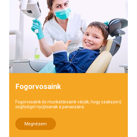
Fogorvosaink
Fogorvosaink és munkatársaink várják, hogy szakszerű
segítséget nyújtsanak a panaszaira.
Megnézem