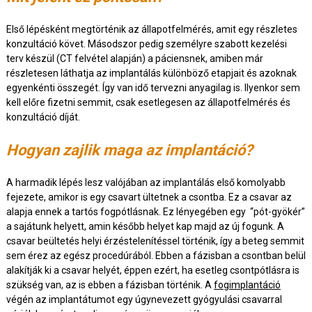
Első lépésként megtörténik az állapotfelmérés, amit egy részletes
konzultáció követ. Másodszor pedig személyre szabott kezelési
terv készül (CT felvétel alapján) a páciensnek, amiben már
részletesen láthatja az implantálás különböző etapjait és azoknak
egyenkénti összegét. Így van idő tervezni anyagilag is. Ilyenkor sem
kell előre fizetni semmit, csak esetlegesen az állapotfelmérés és
konzultáció díját.
Hogyan zajlik maga az implantáció?
A harmadik lépés lesz valójában az implantálás első komolyabb
fejezete, amikor is egy csavart ültetnek a csontba. Ez a csavar az
alapja ennek a tartós fogpótlásnak. Ez lényegében egy “pót-gyökér”
a sajátunk helyett, amin később helyet kap majd az új fogunk. A
csavar beültetés helyi érzéstelenítéssel történik, így a beteg semmit
sem érez az egész procedúrából. Ebben a fázisban a csontban belül
alakítják ki a csavar helyét, éppen ezért, ha esetleg csontpótlásra is
szükség van, az is ebben a fázisban történik. A
fogimplantáció
végén az implantátumot egy úgynevezett gyógyulási csavarral