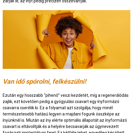
zárják le, az ínyt pedig precízen összevarrják.
Van idő spórolni, felkészülni!
Ezután egy hosszabb “pihenő” veszi kezdetét, míg a regenerálódás
zajlik, ezt követően pedig a gyógyulási csavart egy ínyformázó
csavarra cserélik ki. Ez a folyamat azt szolgálja, hogy minél
természetesebb hatású legyen a majdani fogunk összképe az
ínyünknél is. Miután az íny elérte optimális állapotát az ínyformázó
csavart is eltávolítják és a helyére becsavarják az úgynevezett
fogászati implantátum fejet. Ez kétféle lehet, egyedileg készített