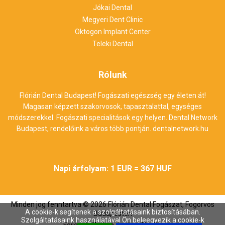
Jókai Dental
Megyeri Dent Clinic
Oktogon Implant Center
Teleki Dental
Rólunk
Flórián Dental Budapest! Fogászati egészség egy életen át!
Magasan képzett szakorvosok, tapasztalattal, egységes
módszerekkel. Fogászati specialitások egy helyen. Dental Network
Budapest, rendelőink a város több pontján.
dentalnetwork.hu
Napi árfolyam: 1 EUR = 367 HUF
Minden jog fenntartva ©
2026
Flórián Dental Fogászat, Fogorvos
A cookie-k segítenek a szolgáltatásaink biztosításában.
Budapesten
Szolgáltatásaink használatával Ön beleegyezik a cookie-k