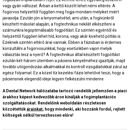
vagy gyári változat. Árban a kettő között lehet némi eltérés. A
fogorvos helyzettől függően meg fogja mondani melyiket miért
javasolja. Ezután jön a lenyomatvétel, ami után, a fogívünkről
készített másolat alapján, a fogtechnikus nekilát elkészíteni a
számunkra legoptimálisabb fogpótlást. Ez szintén egyéntől és
helyzettől függően lehet híd, korona, vagy akár kivehető pótlás is.
Ezeknek szintén eltérő árai vannak. Ebben a fázisban is érdemes
konzultálni a fogorvosunkkal, hogy esetünkben vajon melyik
választás lesz a nyerő? A fogtechnikus által készített fogpótlást
ezután két-három ütemben a páciens kényelméhez igazítják, majd
további utógondozási alkalmakkal és kontroll vizsgálatokkal zárul az
egész folyamat. Ez a közel tíz kezelési fázis lehetővé teszi, hogy a
páciensnek elegendő ideje legyen felkészülni mindenre.
A Dental Network hálózatába tartozó rendelők jellemzően a piaci
árakhoz képest kedvezőbb áron kínálják a fogimplantációs
szolgáltatásokat. Rendelőink weboldalán részletesen
közzétettük
árainkat
, hogy mindenki, aki hozzánk fordul, rejtett
költségek nélkül tervezhessen előre!