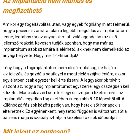
Az implantáció nem mumus és
megfizethető
Amikor egy fogeltávolítás után, vagy egyéb foghiány miatt felmerül,
hogy a páciens számára talán a legjobb megoldás az implantátum
lenne, legtöbbször az anyagiak miatt való aggodalom az első
jellemző reakció. Kevesen tudják azonban, hogy ma már az
implantátum
azok számára is elérhető, akiknek nem kiemelkedő az
anyagi helyzete. Hogy miért? Elmondjuk!
Tény, hogy a fogimplantátum nem olcsó mulatság, de ha jó a
kivitelezés, és gazdája odafigyel a megfelelő szájhigiéniára, akkor
egy életben csak egyszer kell érte fizetni. A leggyakoribb tévhit
viszont az, hogy a fogimplantátumot egyszerre, egy összegben kell
kifizetni. Már csak azért sem kell egy összegben fizetni, mivel az
implantálás egyetlen fog esetében is legalább 8-10 lépésből áll. A
különböző fázisok között pedig van, hogy hetek, sőt hónapok is
eltelhetnek. Ez egyénenként, helyzettől függően is változhat, sőt a
páciens maga is szabályozhatja a kezelési fázisok időpontját.
Mit jelent ez pontosan?