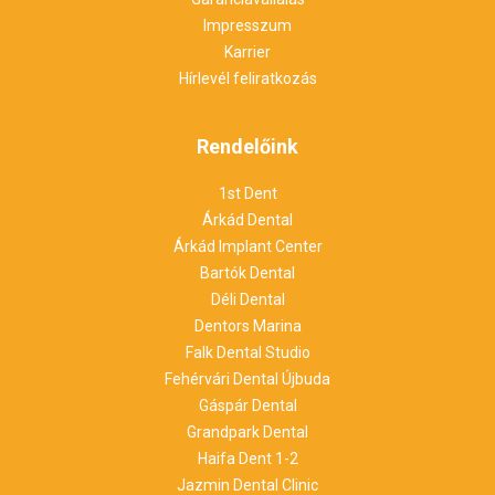
Impresszum
Karrier
Hírlevél feliratkozás
Rendelőink
1st Dent
Árkád Dental
Árkád Implant Center
Bartók Dental
Déli Dental
Dentors Marina
Falk Dental Studio
Fehérvári Dental Újbuda
Gáspár Dental
Grandpark Dental
Haifa Dent 1-2
Jazmin Dental Clinic