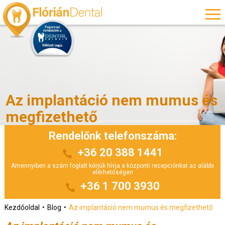
Az implantáció nem mumus és
megfizethető
Rendelőnk telefonszáma:
+36 20 388 1441
Amennyiben a szám foglalt kérjük hívja a központi recepciónkat az alábbi
elérhetőségen
+36 1 700 3930
Kezdőoldal
Blog
Az implantáció nem mumus és megfizethető