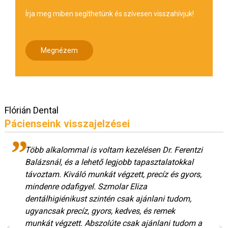
Írja meg miben segíthetünk és szívesen visszahívjuk!
Megnézem
Flórián Dental
Pácienseink visszajelzései
Több alkalommal is voltam kezelésen Dr. Ferentzi
Balázsnál, és a lehető legjobb tapasztalatokkal
távoztam. Kiváló munkát végzett, precíz és gyors,
mindenre odafigyel. Szmolar Eliza
dentálhigiénikust szintén csak ajánlani tudom,
ugyancsak precíz, gyors, kedves, és remek
munkát végzett. Abszolúte csak ajánlani tudom a