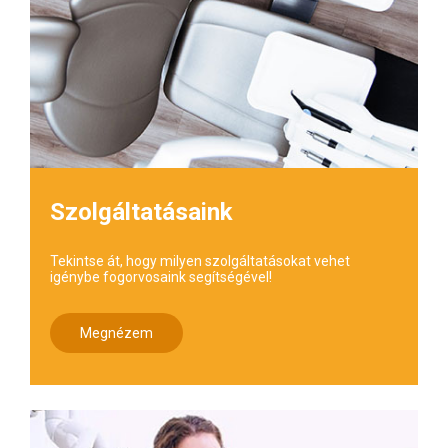
Szolgáltatásaink
Tekintse át, hogy milyen szolgáltatásokat vehet
igénybe fogorvosaink segítségével!
Megnézem