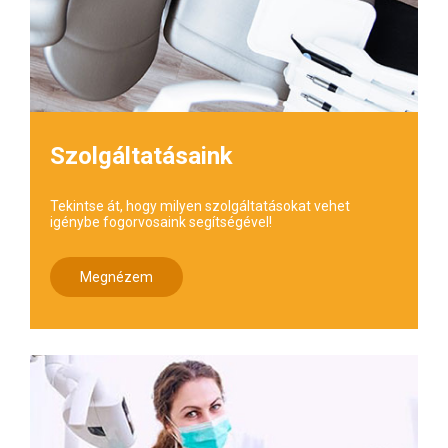
Szolgáltatásaink
Tekintse át, hogy milyen szolgáltatásokat vehet
igénybe fogorvosaink segítségével!
Megnézem