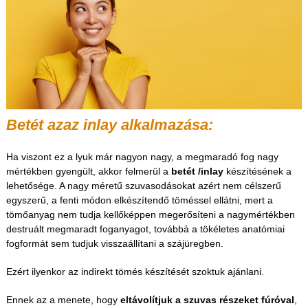
Betét azaz inlay alkalmazása:
Ha viszont ez a lyuk már nagyon nagy, a megmaradó fog nagy
mértékben gyengült, akkor felmerül a
betét /inlay
készítésének a
lehetősége. A nagy méretű szuvasodásokat azért nem célszerű
egyszerű, a fenti módon elkészítendő töméssel ellátni, mert a
tömőanyag nem tudja kellőképpen megerősíteni a nagymértékben
destruált megmaradt foganyagot, továbbá a tökéletes anatómiai
fogformát sem tudjuk visszaállítani a szájüregben.
Ezért ilyenkor az indirekt tömés készítését szoktuk ajánlani.
Ennek az a menete, hogy
eltávolítjuk a szuvas részeket fúróval
,