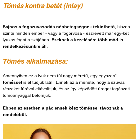
Tömés kontra betét (inlay)
Sajnos a fogszuvasodás népbetegségnek tekinthető
, hiszen
szinte minden ember - vagy a fogorvosa - észrevett már egy-két
lyukas fogat a szájában.
Ezeknek a kezelésére több mód is
rendelkezésünkre áll.
Tömés alkalmazása:
Amennyiben ez a lyuk nem túl nagy méretű, egy egyszerű
töméssel
is el tudjuk látni. Ennek az a menete, hogy a szuvas
részeket fúróval eltávolítjuk, és az így képződött üreget fogászati
tömőanyaggal betömjük.
Ebben az esetben a páciensek kész töméssel távoznak a
rendelőből.