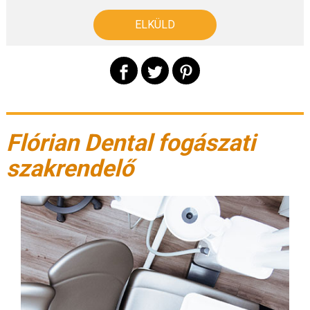
Flórian Dental fogászati
szakrendelő