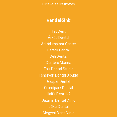
Hírlevél feliratkozás
Rendelőink
1st Dent
Árkád Dental
Árkád Implant Center
Bartók Dental
Déli Dental
Dentors Marina
Falk Dental Studio
Fehérvári Dental Újbuda
Gáspár Dental
Grandpark Dental
Haifa Dent 1-2
Jazmin Dental Clinic
Jókai Dental
Megyeri Dent Clinic