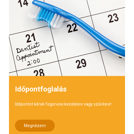
Időpontfoglalás
Időpontot kérek fogorvosi kezelésre vagy szűrésre!
Megnézem