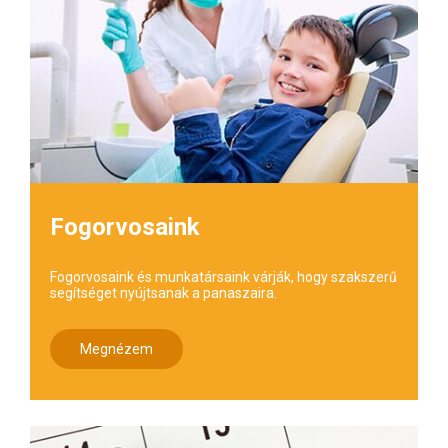
Fogorvosaink
Fogorvosaink és munkatársaink várják, hogy szakszerű
segítséget nyújtsanak a panaszaira.
Megnézem