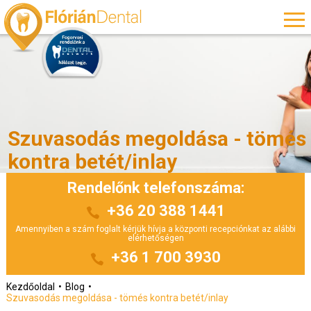
Szuvasodás megoldása - tömés
kontra betét/inlay
Rendelőnk telefonszáma:
+36 20 388 1441
Amennyiben a szám foglalt kérjük hívja a központi recepciónkat az alábbi
elérhetőségen
+36 1 700 3930
Kezdőoldal
Blog
Szuvasodás megoldása - tömés kontra betét/inlay