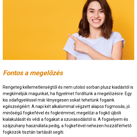
Fontos a megelőzés
Rengeteg kellemetlenségtől és nem utolsó sorban plusz kiadástól is
megkíméljük magunkat, ha figyelmet fordítunk a megelőzésre. Egy
kis odafigyeléssel már lényegesen sokat tehetünk fogaink
egészségéért. A napi két alkalommal végzett alapos fogmosás, jó
minőségű fogkefével és fogkrémmel, megelőzi a fogkő újbóli
kialakulását és védi a fogakat a szuvasodástól is. A fogselyem és
szájzuhany használata pedig, a fogkefével nehezen hozzáférhető
fogközök tisztán tartását segíti.