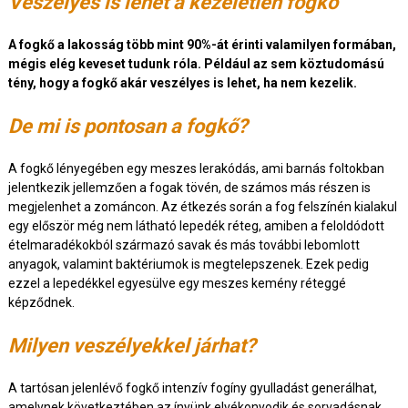
Veszélyes is lehet a kezeletlen fogkő
A fogkő a lakosság több mint 90%-át érinti valamilyen formában,
mégis elég keveset tudunk róla. Például az sem köztudomású
tény, hogy a fogkő akár veszélyes is lehet, ha nem kezelik.
De mi is pontosan a fogkő?
A fogkő lényegében egy meszes lerakódás, ami barnás foltokban
jelentkezik jellemzően a fogak tövén, de számos más részen is
megjelenhet a zománcon. Az étkezés során a fog felszínén kialakul
egy először még nem látható lepedék réteg, amiben a feloldódott
ételmaradékokból származó savak és más további lebomlott
anyagok, valamint baktériumok is megtelepszenek. Ezek pedig
ezzel a lepedékkel egyesülve egy meszes kemény réteggé
képződnek.
Milyen veszélyekkel járhat?
A tartósan jelenlévő fogkő intenzív fogíny gyulladást generálhat,
amelynek következtében az ínyünk elvékonyodik és sorvadásnak