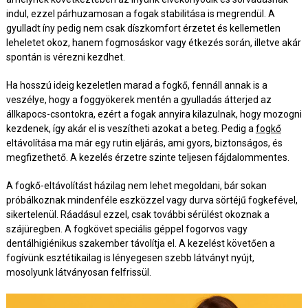
indul, ezzel párhuzamosan a fogak stabilitása is megrendül. A
gyulladt íny pedig nem csak díszkomfort érzetet és kellemetlen
leheletet okoz, hanem fogmosáskor vagy étkezés során, illetve akár
spontán is vérezni kezdhet.
Ha hosszú ideig kezeletlen marad a fogkő, fennáll annak is a
veszélye, hogy a foggyökerek mentén a gyulladás átterjed az
állkapocs-csontokra, ezért a fogak annyira kilazulnak, hogy mozogni
kezdenek, így akár el is veszítheti azokat a beteg. Pedig a
fogkő
eltávolítása ma már egy rutin eljárás, ami gyors, biztonságos, és
megfizethető. A kezelés érzetre szinte teljesen fájdalommentes.
A fogkő-eltávolítást házilag nem lehet megoldani, bár sokan
próbálkoznak mindenféle eszközzel vagy durva sörtéjű fogkefével,
sikertelenül. Ráadásul ezzel, csak további sérülést okoznak a
szájüregben. A fogkövet speciális géppel fogorvos vagy
dentálhigiénikus szakember távolítja el. A kezelést követően a
fogívünk esztétikailag is lényegesen szebb látványt nyújt,
mosolyunk látványosan felfrissül.