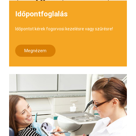
Időpontfoglalás
Időpontot kérek fogorvosi kezelésre vagy szűrésre!
Megnézem