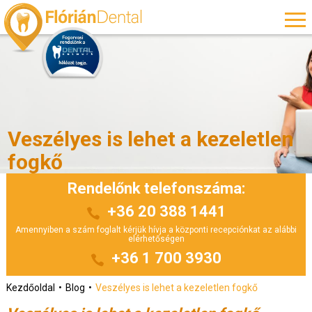
Veszélyes is lehet a kezeletlen
fogkő
Rendelőnk telefonszáma:
+36 20 388 1441
Amennyiben a szám foglalt kérjük hívja a központi recepciónkat az alábbi
elérhetőségen
+36 1 700 3930
Kezdőoldal
Blog
Veszélyes is lehet a kezeletlen fogkő