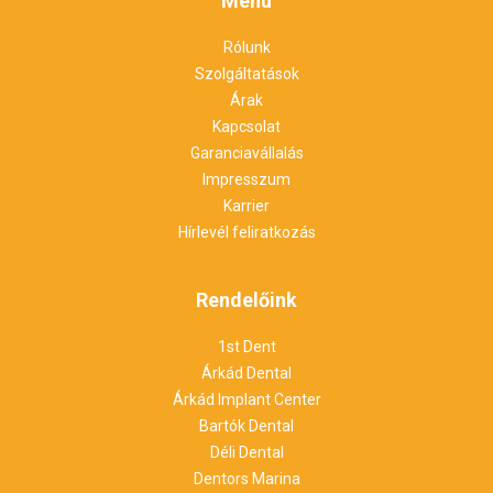
Menü
Rólunk
Szolgáltatások
Árak
Kapcsolat
Garanciavállalás
Impresszum
Karrier
Hírlevél feliratkozás
Rendelőink
1st Dent
Árkád Dental
Árkád Implant Center
Bartók Dental
Déli Dental
Dentors Marina