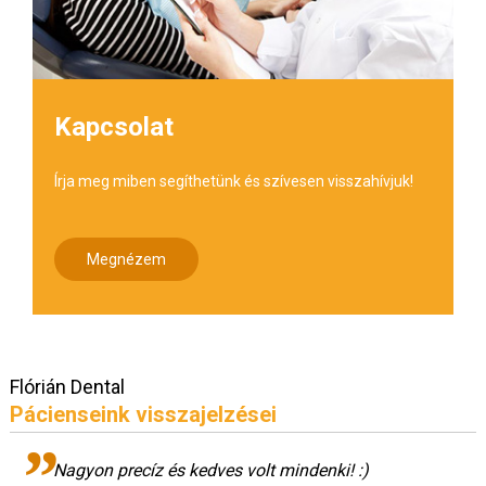
Kapcsolat
Írja meg miben segíthetünk és szívesen visszahívjuk!
Megnézem
Flórián Dental
Pácienseink visszajelzései
Nagyon precíz és kedves volt mindenki! :)