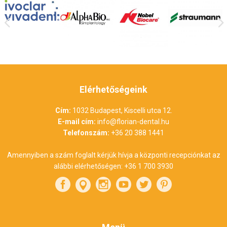
Elérhetőségeink
Cím:
1032 Budapest, Kiscelli utca 12.
E-mail cím:
info@florian-dental.hu
Telefonszám:
+36 20 388 1441
Amennyiben a szám foglalt kérjük hívja a központi recepciónkat az
alábbi elérhetőségen:
+36 1 700 3930