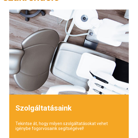
Szolgáltatásaink
Tekintse át, hogy milyen szolgáltatásokat vehet
igénybe fogorvosaink segítségével!