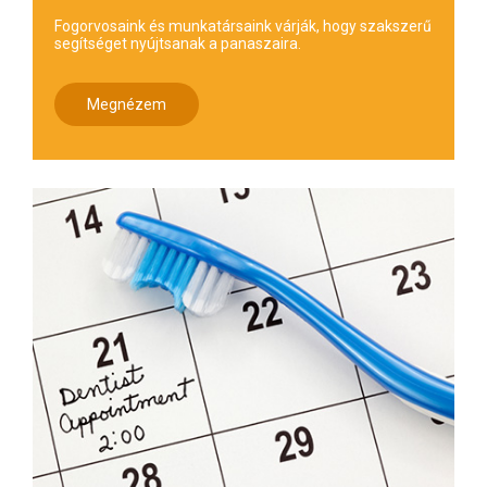
Fogorvosaink és munkatársaink várják, hogy szakszerű
segítséget nyújtsanak a panaszaira.
Megnézem