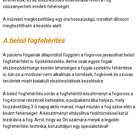
kifehéredik, és az elszíneződés eltávolítása révén a fog
visszanyerheti eredeti fehérségét.
A művelet megközelítőleg egy óra hosszúságú, mindkét állcsont
megtisztítható a kezelés alatt.
A belső fogfehérítés
A páciens fogainak állapotától függően a fogorvos javasolhat belső
fogfehérítést is. Gyökérkezelés, illetve csak egyes fogak
elszíneződöttsége esetén lehetséges a fogak szelektív fehérítése
is, bár ez a módszer nem alkalmas a tömések, fogkövek és szuvas
területek miatt kialakult elszíneződések kezelésére.
A belső fogfehérítés során a fogfehérítő készítményt a fogorvos a
fog koronai részének belsejébe, a pulpakamrába helyezi, mely
hozzávetőleg 3-5 napig aktív marad, majd miután a fog színe eléri a
kívánt fehérséget. A készítményt eltávolítva fedőtöméssel kerül
lezárásra a fog. Arról, hogy az Ön számára melyik a legjobb
fogfehérítési technika, konzultáljon egy specialistával!