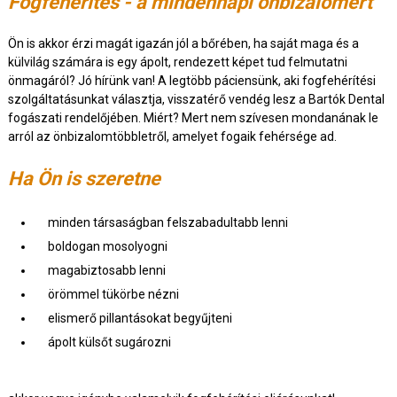
Fogfehérítés - a mindennapi önbizalomért
Ön is akkor érzi magát igazán jól a bőrében, ha saját maga és a
külvilág számára is egy ápolt, rendezett képet tud felmutatni
önmagáról? Jó hírünk van! A legtöbb páciensünk, aki fogfehérítési
szolgáltatásunkat választja, visszatérő vendég lesz a Bartók Dental
fogászati rendelőjében. Miért? Mert nem szívesen mondanának le
arról az önbizalomtöbbletről, amelyet fogaik fehérsége ad.
Ha Ön is szeretne
minden társaságban felszabadultabb lenni
boldogan mosolyogni
magabiztosabb lenni
örömmel tükörbe nézni
elismerő pillantásokat begyűjteni
ápolt külsőt sugározni