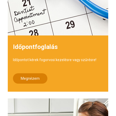
Időpontfoglalás
Időpontot kérek fogorvosi kezelésre vagy szűrésre!
Megnézem