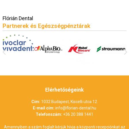
Flórián Dental
Partnerek és Egészségpénztárak
Elérhetőségeink
Cím:
1032 Budapest, Kiscelli utca 12.
E-mail cím:
info@florian-dental.hu
Telefonszám:
+36 20 388 1441
Amennyiben a szám foglalt kérjük hívja a központi recepciónkat az