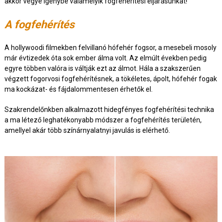
akkor vegye igénybe valamelyik fogfehérítési eljárásunkat!
A fogfehérítés
A hollywoodi filmekben felvillanó hófehér fogsor, a mesebeli mosoly
már évtizedek óta sok ember álma volt. Az elmúlt években pedig
egyre többen valóra is váltják ezt az álmot. Hála a szakszerűen
végzett fogorvosi fogfehérítésnek, a tökéletes, ápolt, hófehér fogak
ma kockázat- és fájdalommentesen érhetők el.
Szakrendelőnkben alkalmazott hidegfényes fogfehérítési technika
a ma létező leghatékonyabb módszer a fogfehérítés területén,
amellyel akár több színárnyalatnyi javulás is elérhető.