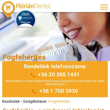
Fogfehérítés
Rendelőnk telefonszáma:
+36 20 388 1441
Amennyiben a szám foglalt kérjük hívja a központi recepciónkat az alábbi
elérhetőségen
+36 1 700 3930
Kezdőoldal
Szolgáltatások
Fogfehérítés