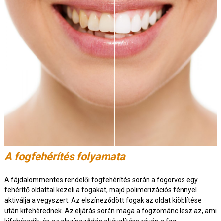
A fogfehérítés folyamata
A fájdalommentes rendelői fogfehérítés során a fogorvos egy
fehérítő oldattal kezeli a fogakat, majd polimerizációs fénnyel
aktiválja a vegyszert. Az elszíneződött fogak az oldat kiöblítése
után kifehérednek. Az eljárás során maga a fogzománc lesz az, ami