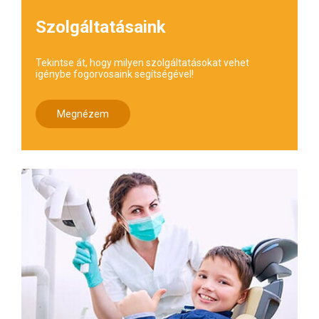
Szolgáltatásaink
Tekintse át, hogy milyen szolgáltatásokat vehet
igénybe fogorvosaink segítségével!
Megnézem