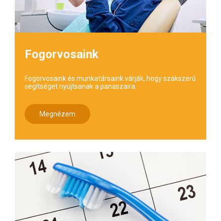
Fogorvosaink
Fogorvosaink és munkatársaink várják, hogy szakszerű
segítséget nyújtsanak a panaszaira.
Megnézem